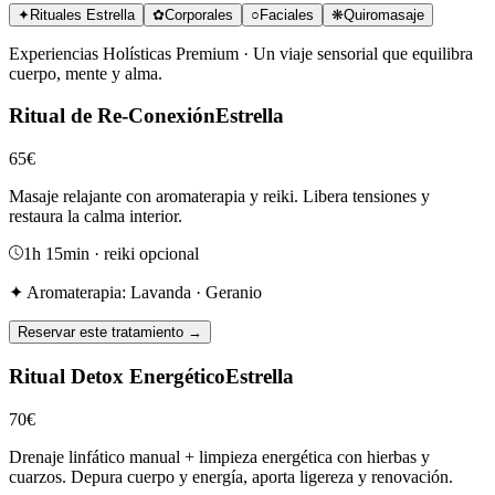
✦
Rituales Estrella
✿
Corporales
○
Faciales
❋
Quiromasaje
Experiencias Holísticas Premium · Un viaje sensorial que equilibra
cuerpo, mente y alma.
Ritual de Re-Conexión
Estrella
65
€
Masaje relajante con aromaterapia y reiki. Libera tensiones y
restaura la calma interior.
1h 15min
· reiki opcional
✦ Aromaterapia:
Lavanda · Geranio
Reservar este tratamiento →
Ritual Detox Energético
Estrella
70
€
Drenaje linfático manual + limpieza energética con hierbas y
cuarzos. Depura cuerpo y energía, aporta ligereza y renovación.