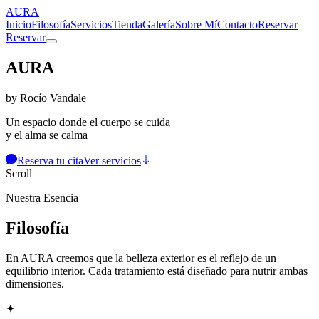
AURA
Inicio
Filosofía
Servicios
Tienda
Galería
Sobre Mí
Contacto
Reservar
Reservar
AURA
by Rocío Vandale
Un espacio donde el cuerpo se cuida
y el alma se calma
Reserva tu cita
Ver servicios
Scroll
Nuestra Esencia
Filosofía
En AURA creemos que la belleza exterior es el reflejo de un
equilibrio interior. Cada tratamiento está diseñado para nutrir ambas
dimensiones.
✦